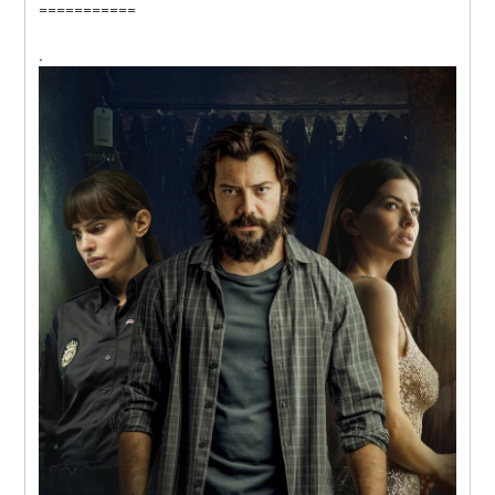
===========
.